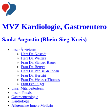
MVZ Kardiologie, Gastroenterol
Sankt Augustin (Rhein-Sieg-Kreis)
unser Ärzteteam
Herr Dr. Nostadt
Herr Dr. Welters
Frau Dr. Stenzel-Bauer
Frau Dr. Berger
Herr Dr. Parusel-Kundan
Frau Dr. Hertzig
Frau Dr. Weisser-Thomas
Frau Fee Pilger
unser Mitarbeiterteam
unsere Praxis
Gastroenterologie
Kardiologie
Allgemeine Innere Medizin